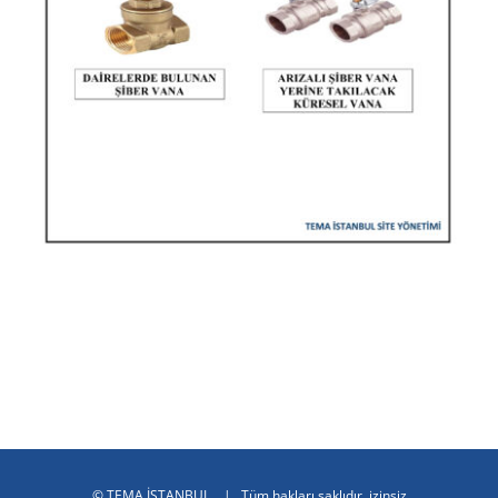
©
TEMA İSTANBUL
| Tüm hakları saklıdır, izinsiz