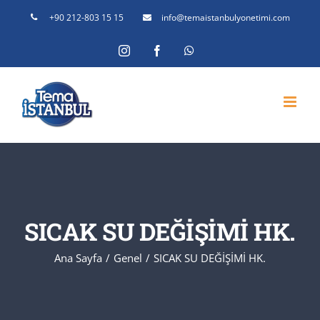
Skip
+90 212-803 15 15
info@temaistanbulyonetimi.com
to
Instagram
Facebook
WhatsApp
content
SICAK SU DEĞİŞİMİ HK.
Ana Sayfa
Genel
SICAK SU DEĞİŞİMİ HK.