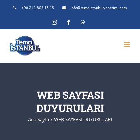
Skip
+90 212-803 15 15
info@temaistanbulyonetimi.com
to
Instagram
Facebook
WhatsApp
content
WEB SAYFASI
DUYURULARI
Ana Sayfa
WEB SAYFASI DUYURULARI