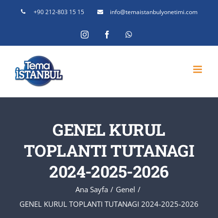
Skip
+90 212-803 15 15
info@temaistanbulyonetimi.com
to
Instagram
Facebook
WhatsApp
content
GENEL KURUL
TOPLANTI TUTANAGI
2024-2025-2026
Ana Sayfa
Genel
GENEL KURUL TOPLANTI TUTANAGI 2024-2025-2026