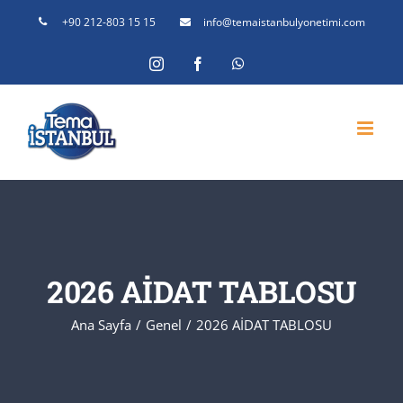
Skip
+90 212-803 15 15
info@temaistanbulyonetimi.com
to
Instagram
Facebook
WhatsApp
content
2026 AİDAT TABLOSU
Ana Sayfa
Genel
2026 AİDAT TABLOSU