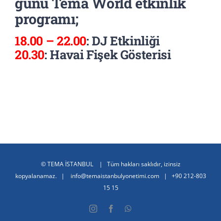
günü Tema World etkinlik
programı;
18.00 – 22.00
: DJ Etkinliği
20.30
: Havai Fişek Gösterisi
©
TEMA İSTANBUL
| Tüm hakları saklıdır, izinsiz
kopyalanamaz. |
info@temaistanbulyonetimi.com
|
+90 212-803
15 15
Instagram
Facebook
WhatsApp