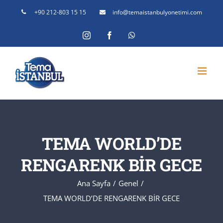
Skip
+90 212-803 15 15
info@temaistanbulyonetimi.com
to
Instagram
Facebook
WhatsApp
content
TEMA WORLD’DE
RENGARENK BİR GECE
Ana Sayfa
Genel
TEMA WORLD’DE RENGARENK BİR GECE