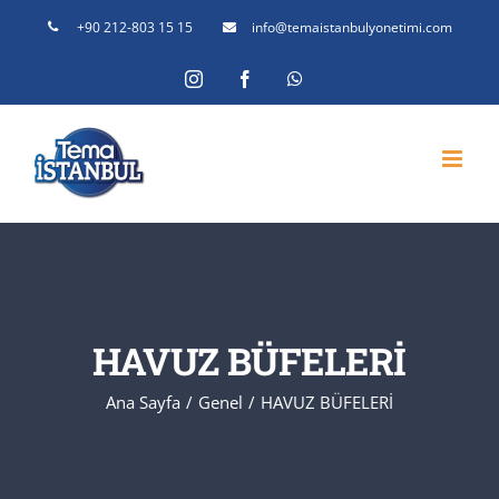
Skip
+90 212-803 15 15
info@temaistanbulyonetimi.com
to
Instagram
Facebook
WhatsApp
content
HAVUZ BÜFELERİ
Ana Sayfa
Genel
HAVUZ BÜFELERİ