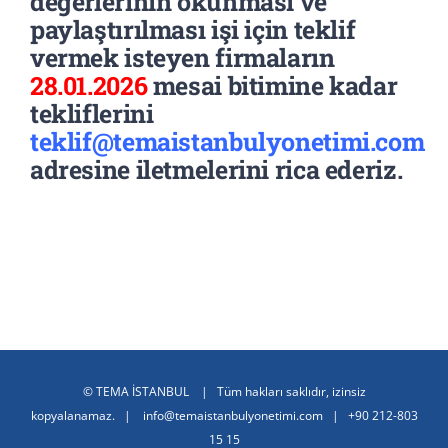
değerlerinin okunması ve
paylaştırılması işi için teklif
vermek isteyen firmaların
28.01.2026
mesai bitimine kadar
tekliflerin
i
teklif@temaistanbulyonetimi.com
adresine iletmelerini rica ederiz.
©
TEMA İSTANBUL
| Tüm hakları saklıdır, izinsiz
kopyalanamaz. |
info@temaistanbulyonetimi.com
|
+90 212-803
15 15