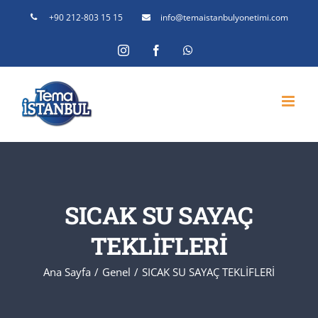
Skip
+90 212-803 15 15
info@temaistanbulyonetimi.com
to
Instagram
Facebook
WhatsApp
content
SICAK SU SAYAÇ
TEKLİFLERİ
Ana Sayfa
Genel
SICAK SU SAYAÇ TEKLİFLERİ